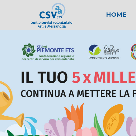
HOME
News
Area fiscale
Attività per gli E
News AL
Area l
New