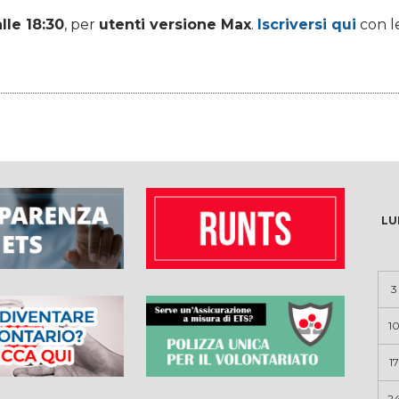
lle 18:30
, per
utenti versione Max
.
Iscriversi qui
con le
LU
3
1
17
2