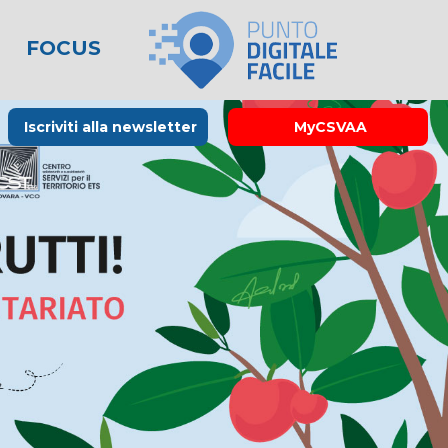
FOCUS
le
lo spreco
one
Rubrica La Stampa
Modulistica
Links utili
Iscriviti alla newsletter
MyCSVAA