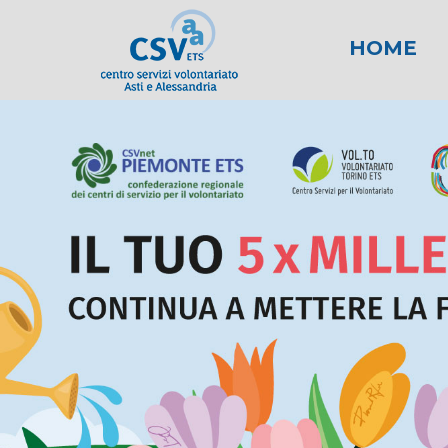
HOME
News
Area fiscale
Attività per gli E
News AL
Area l
New