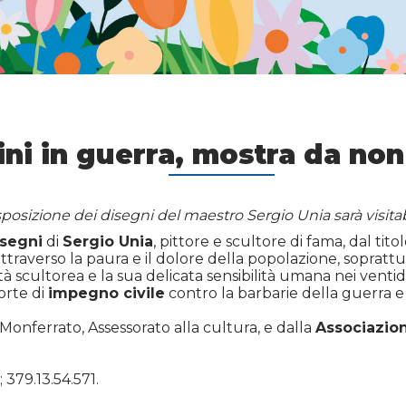
ni in guerra, mostra da no
esposizione dei disegni del maestro Sergio Unia sarà visita
isegni
di
Sergio Unia
, pittore e scultore di fama, dal titol
 attraverso la paura e il dolore della popolazione, soprattut
tà scultorea e la sua delicata sensibilità umana nei venti
forte di
impegno civile
contro la barbarie della guerra 
 Monferrato, Assessorato alla cultura, e dalla
Associazio
; 379.13.54.571.