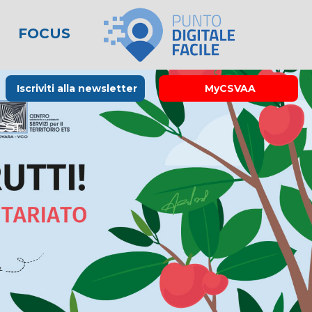
FOCUS
le
lo spreco
one
Rubrica La Stampa
Modulistica
Links utili
Iscriviti alla newsletter
MyCSVAA