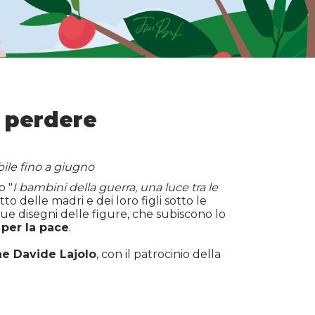
n perdere
bile fino a giugno
o "
I bambini della guerra, una luce tra le
to delle madri e dei loro figli sotto le
due disegni delle figure, che subiscono lo
e
per la pace
.
ne Davide Lajolo
, con il patrocinio della