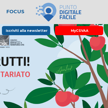
FOCUS
le
lo spreco
one
Rubrica La Stampa
Modulistica
Links utili
Iscriviti alla newsletter
MyCSVAA