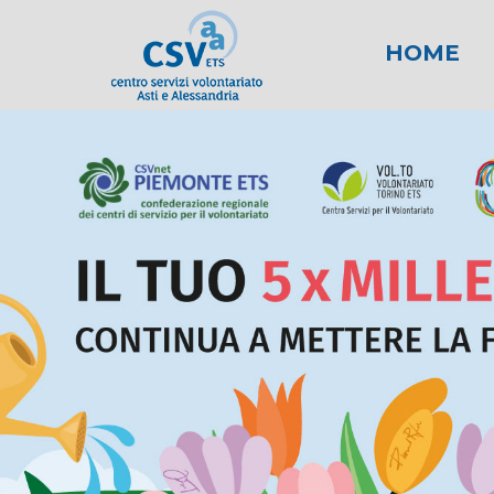
HOME
News
Area fiscale
Attività per gli E
News AL
Area l
New