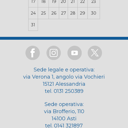
17
18
19
20
21
22
23
24
25
26
27
28
29
30
31
Sede legale e operativa:
via Verona 1, angolo via Vochieri
15121 Alessandria
tel. 0131 250389
Sede operativa:
via Brofferio, 110
14100 Asti
tel. 0141 321897