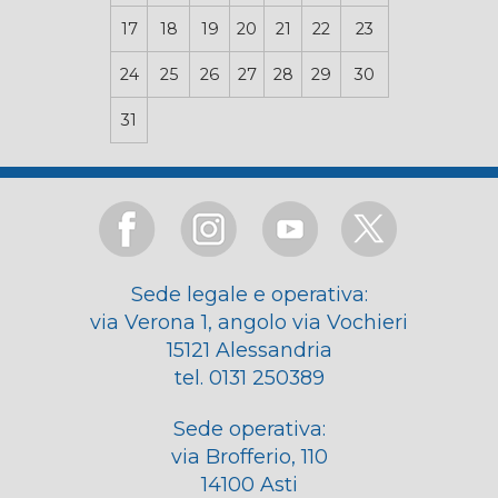
17
18
19
20
21
22
23
24
25
26
27
28
29
30
31
Sede legale e operativa:
via Verona 1, angolo via Vochieri
15121 Alessandria
tel. 0131 250389
Sede operativa:
via Brofferio, 110
14100 Asti